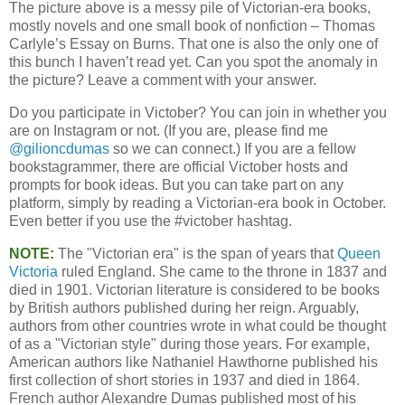
The picture above is a messy pile of Victorian-era books,
mostly novels and one small book of nonfiction – Thomas
Carlyle’s Essay on Burns. That one is also the only one of
this bunch I haven’t read yet. Can you spot the anomaly in
the picture? Leave a comment with your answer.
Do you participate in Victober? You can join in whether you
are on Instagram or not. (If you are, please find me
@gilioncdumas
so we can connect.) If you are a fellow
bookstagrammer, there are official Victober hosts and
prompts for book ideas. But you can take part on any
platform, simply by reading a Victorian-era book in October.
Even better if you use the #victober hashtag.
NOTE:
The "Victorian era" is the span of years that
Queen
Victoria
ruled England. She came to the throne in 1837 and
died in 1901. Victorian literature is considered to be books
by British authors published during her reign. Arguably,
authors from other countries wrote in what could be thought
of as a "Victorian style" during those years. For example,
American authors like Nathaniel Hawthorne published his
first collection of short stories in 1937 and died in 1864.
French author Alexandre Dumas published most of his